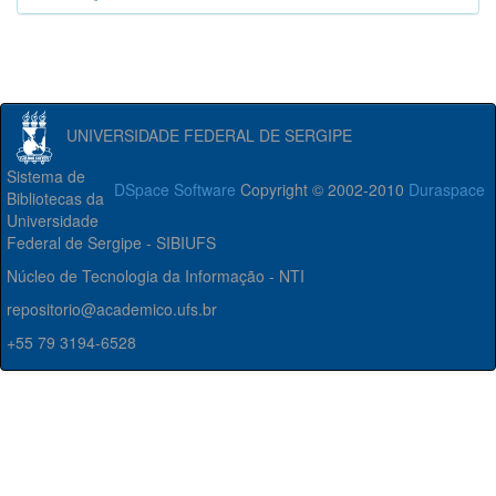
UNIVERSIDADE FEDERAL DE SERGIPE
Sistema de
DSpace Software
Copyright © 2002-2010
Duraspace
Bibliotecas da
Universidade
Federal de Sergipe - SIBIUFS
Núcleo de Tecnologia da Informação - NTI
repositorio@academico.ufs.br
+55 79 3194-6528