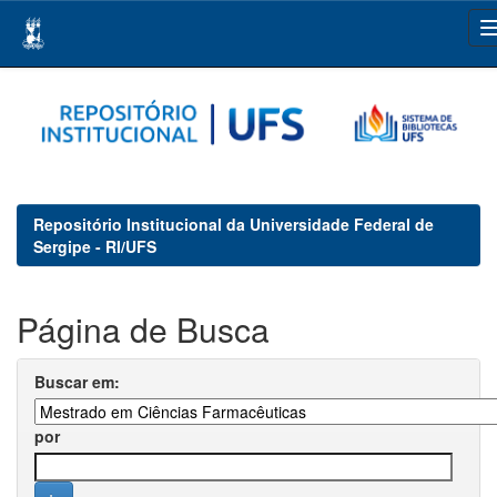
Skip
navigation
Repositório Institucional da Universidade Federal de
Sergipe - RI/UFS
Página de Busca
Buscar em:
por