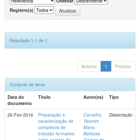
Ordenar
Registro(s)
Resultado 1-1 de 1.
Anterior
1
Próximo
Conjunto de itens:
Data do
Título
Autor(es)
Tipo
documento
26-Fev-2016
Preparação e
Carvalho,
Dissertação
caracterização de
Yasmim
complexos de
Maria
inclusão formados
Barbosa
entre acetato de
Gomes de