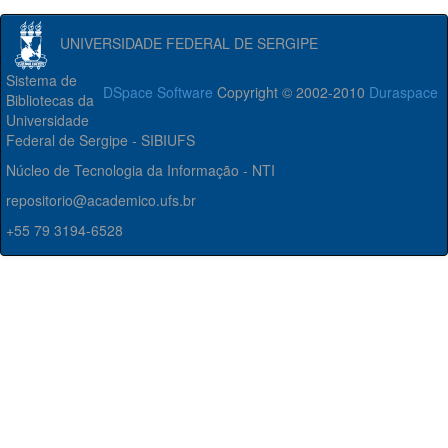
UNIVERSIDADE FEDERAL DE SERGIPE
Sistema de
DSpace Software
Copyright © 2002-2010
Duraspace
Bibliotecas da
Universidade
Federal de Sergipe - SIBIUFS
Núcleo de Tecnologia da Informação - NTI
repositorio@academico.ufs.br
+55 79 3194-6528