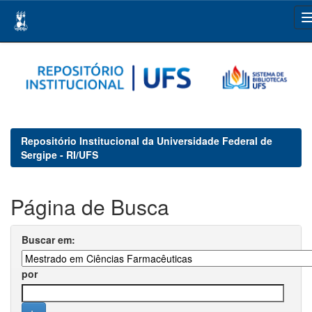
Skip
navigation
Repositório Institucional da Universidade Federal de
Sergipe - RI/UFS
Página de Busca
Buscar em:
por