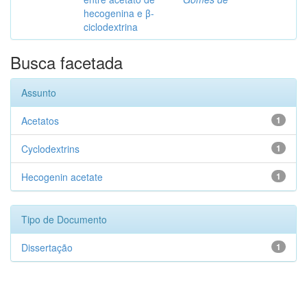
hecogenina e β-
ciclodextrina
Busca facetada
Assunto
Acetatos
1
Cyclodextrins
1
Hecogenin acetate
1
Tipo de Documento
Dissertação
1