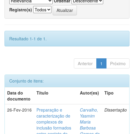
Ordenar
Registro(s)
Resultado 1-1 de 1.
Anterior
1
Próximo
Conjunto de itens:
Data do
Título
Autor(es)
Tipo
documento
26-Fev-2016
Preparação e
Carvalho,
Dissertação
caracterização de
Yasmim
complexos de
Maria
inclusão formados
Barbosa
entre acetato de
Gomes de