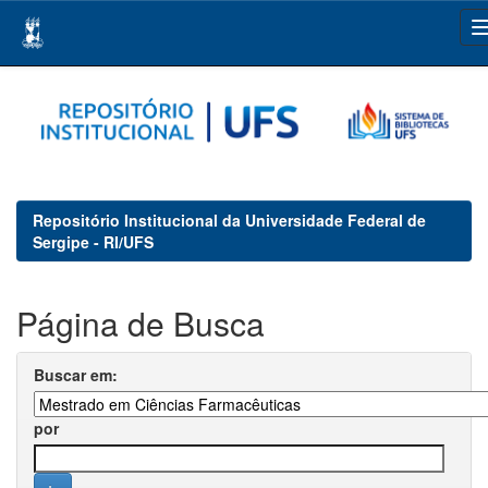
Skip
navigation
Repositório Institucional da Universidade Federal de
Sergipe - RI/UFS
Página de Busca
Buscar em:
por