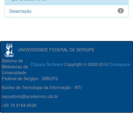
Dissertação
1
UNIVERSIDADE FEDERAL DE SERGIPE
Sistema de
DSpace Software
Copyright © 2002-2010
Duraspace
Bibliotecas da
Universidade
Federal de Sergipe - SIBIUFS
Núcleo de Tecnologia da Informação - NTI
repositorio@academico.ufs.br
+55 79 3194-6528