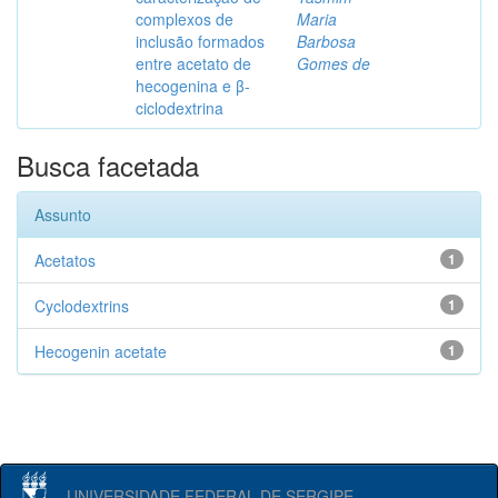
complexos de
Maria
inclusão formados
Barbosa
entre acetato de
Gomes de
hecogenina e β-
ciclodextrina
Busca facetada
Assunto
Acetatos
1
Cyclodextrins
1
Hecogenin acetate
1
UNIVERSIDADE FEDERAL DE SERGIPE