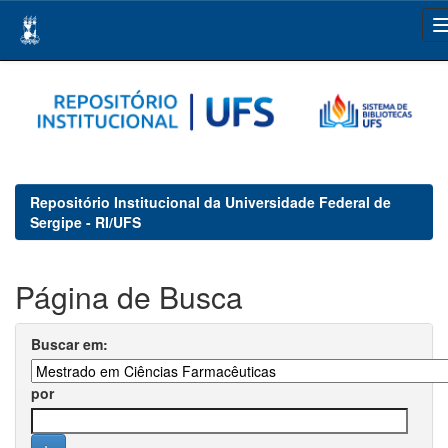
Skip
navigation
Repositório Institucional da Universidade Federal de
Sergipe - RI/UFS
Página de Busca
Buscar em:
por