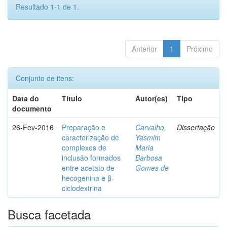
Resultado 1-1 de 1.
Anterior
1
Próximo
Conjunto de itens:
Data do
Título
Autor(es)
Tipo
documento
26-Fev-2016
Preparação e
Carvalho,
Dissertação
caracterização de
Yasmim
complexos de
Maria
inclusão formados
Barbosa
entre acetato de
Gomes de
hecogenina e β-
ciclodextrina
Busca facetada