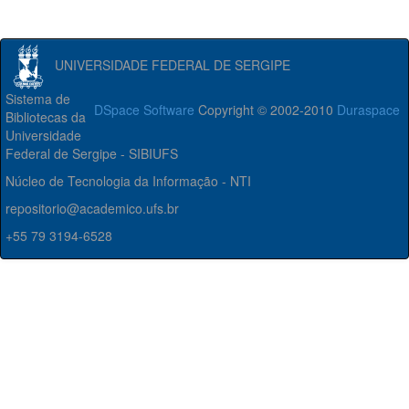
UNIVERSIDADE FEDERAL DE SERGIPE
Sistema de
DSpace Software
Copyright © 2002-2010
Duraspace
Bibliotecas da
Universidade
Federal de Sergipe - SIBIUFS
Núcleo de Tecnologia da Informação - NTI
repositorio@academico.ufs.br
+55 79 3194-6528