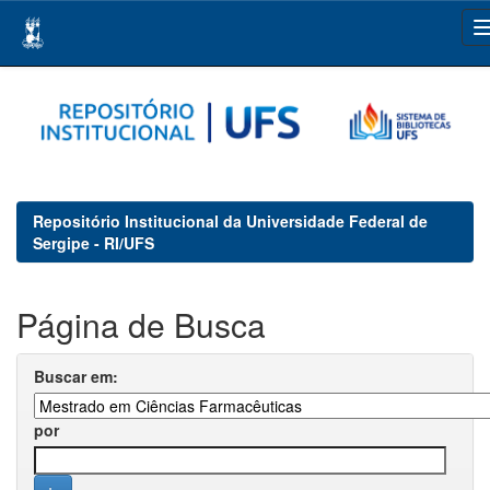
Skip
navigation
Repositório Institucional da Universidade Federal de
Sergipe - RI/UFS
Página de Busca
Buscar em:
por