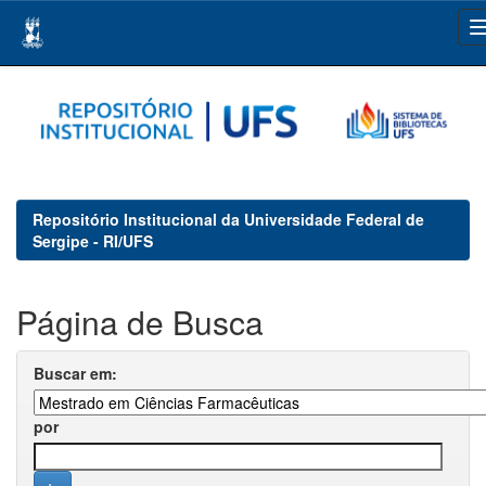
Skip
navigation
Repositório Institucional da Universidade Federal de
Sergipe - RI/UFS
Página de Busca
Buscar em:
por