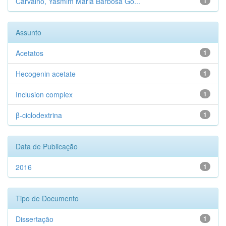
Carvalho, Yasmim Maria Barbosa Go...
1
Assunto
Acetatos
1
Hecogenin acetate
1
Inclusion complex
1
β-ciclodextrina
1
Data de Publicação
2016
1
Tipo de Documento
Dissertação
1