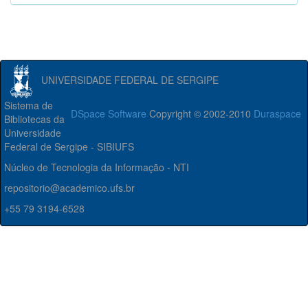
UNIVERSIDADE FEDERAL DE SERGIPE
Sistema de
DSpace Software
Copyright © 2002-2010
Duraspace
Bibliotecas da
Universidade
Federal de Sergipe - SIBIUFS
Núcleo de Tecnologia da Informação - NTI
repositorio@academico.ufs.br
+55 79 3194-6528