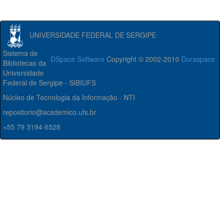
UNIVERSIDADE FEDERAL DE SERGIPE
Sistema de
DSpace Software
Copyright © 2002-2010
Duraspace
Bibliotecas da
Universidade
Federal de Sergipe - SIBIUFS
Núcleo de Tecnologia da Informação - NTI
repositorio@academico.ufs.br
+55 79 3194-6528