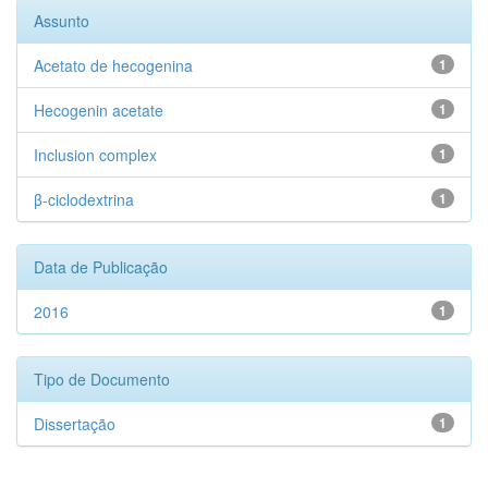
Assunto
Acetato de hecogenina
1
Hecogenin acetate
1
Inclusion complex
1
β-ciclodextrina
1
Data de Publicação
2016
1
Tipo de Documento
Dissertação
1