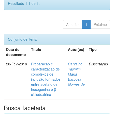
Resultado 1-1 de 1.
Anterior
1
Próximo
Conjunto de itens:
Data do
Título
Autor(es)
Tipo
documento
26-Fev-2016
Preparação e
Carvalho,
Dissertação
caracterização de
Yasmim
complexos de
Maria
inclusão formados
Barbosa
entre acetato de
Gomes de
hecogenina e β-
ciclodextrina
Busca facetada