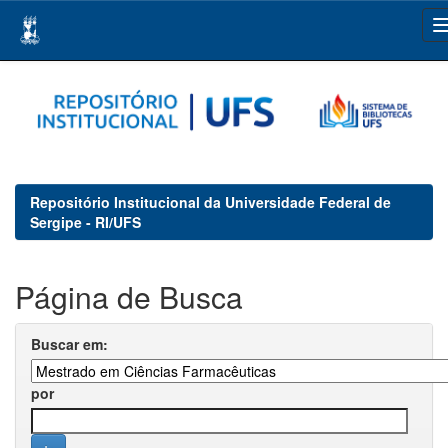
Skip
navigation
Repositório Institucional da Universidade Federal de
Sergipe - RI/UFS
Página de Busca
Buscar em:
por