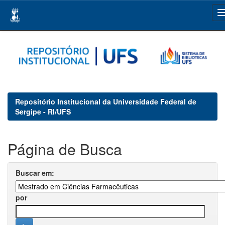
Skip
navigation
Repositório Institucional da Universidade Federal de
Sergipe - RI/UFS
Página de Busca
Buscar em:
por