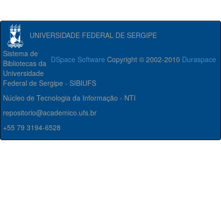
UNIVERSIDADE FEDERAL DE SERGIPE
Sistema de
DSpace Software
Copyright © 2002-2010
Duraspace
Bibliotecas da
Universidade
Federal de Sergipe - SIBIUFS
Núcleo de Tecnologia da Informação - NTI
repositorio@academico.ufs.br
+55 79 3194-6528