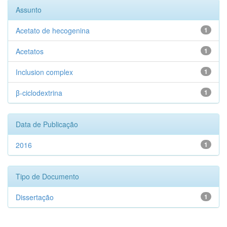
Assunto
Acetato de hecogenina
1
Acetatos
1
Inclusion complex
1
β-ciclodextrina
1
Data de Publicação
2016
1
Tipo de Documento
Dissertação
1