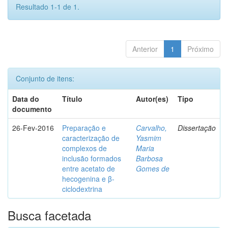
Resultado 1-1 de 1.
Anterior
1
Próximo
Conjunto de itens:
Data do
Título
Autor(es)
Tipo
documento
26-Fev-2016
Preparação e
Carvalho,
Dissertação
caracterização de
Yasmim
complexos de
Maria
inclusão formados
Barbosa
entre acetato de
Gomes de
hecogenina e β-
ciclodextrina
Busca facetada