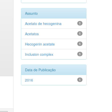
Assunto
Acetato de hecogenina
1
Acetatos
1
Hecogenin acetate
1
Inclusion complex
1
Data de Publicação
2016
1