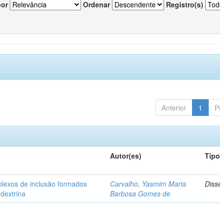
por
Ordenar
Registro(s)
Anterior
1
P
Autor(es)
Tip
plexos de inclusão formados
Carvalho, Yasmim Maria
Diss
odextrina
Barbosa Gomes de