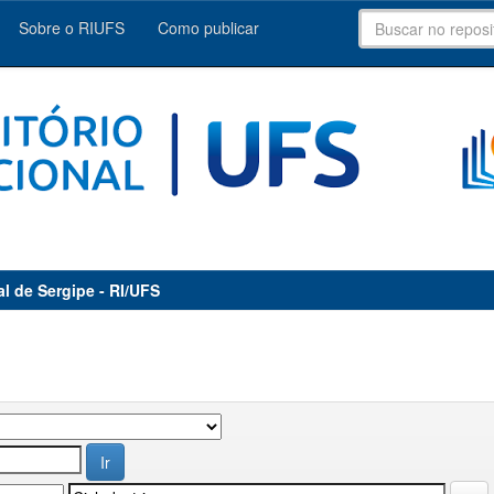
Sobre o RIUFS
Como publicar
al de Sergipe - RI/UFS