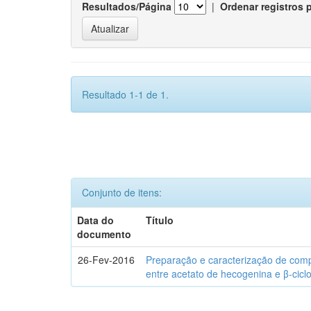
Resultados/Página
|
Ordenar registros 
Resultado 1-1 de 1.
Conjunto de itens:
Data do
Título
documento
26-Fev-2016
Preparação e caracterização de com
entre acetato de hecogenina e β-cicl