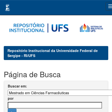
Skip
navigation
Repositório Institucional da Universidade Federal de
Sergipe - RI/UFS
Página de Busca
Buscar em:
por