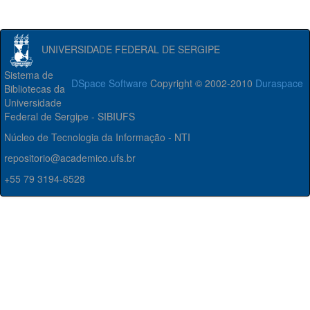
UNIVERSIDADE FEDERAL DE SERGIPE
Sistema de
DSpace Software
Copyright © 2002-2010
Duraspace
Bibliotecas da
Universidade
Federal de Sergipe - SIBIUFS
Núcleo de Tecnologia da Informação - NTI
repositorio@academico.ufs.br
+55 79 3194-6528