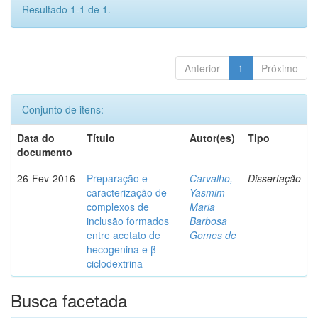
Resultado 1-1 de 1.
Anterior
1
Próximo
Conjunto de itens:
Data do
Título
Autor(es)
Tipo
documento
26-Fev-2016
Preparação e
Carvalho,
Dissertação
caracterização de
Yasmim
complexos de
Maria
inclusão formados
Barbosa
entre acetato de
Gomes de
hecogenina e β-
ciclodextrina
Busca facetada