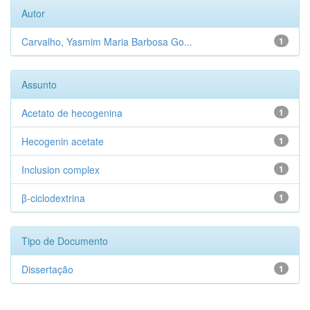
Autor
Carvalho, Yasmim Maria Barbosa Go...
1
Assunto
Acetato de hecogenina
1
Hecogenin acetate
1
Inclusion complex
1
β-ciclodextrina
1
Tipo de Documento
Dissertação
1