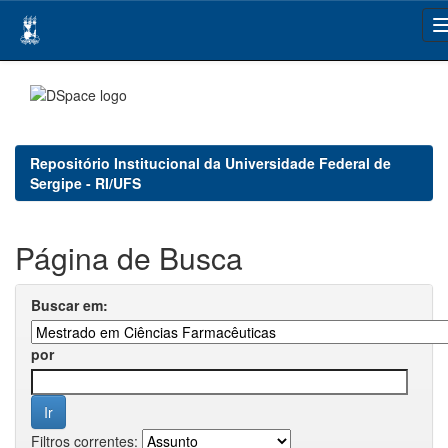
Skip
navigation
Repositório Institucional da Universidade Federal de
Sergipe - RI/UFS
Página de Busca
Buscar em:
por
Filtros correntes: