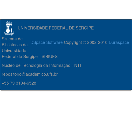
UNIVERSIDADE FEDERAL DE SERGIPE
Sistema de
DSpace Software
Copyright © 2002-2010
Duraspace
Bibliotecas da
Universidade
Federal de Sergipe - SIBIUFS
Núcleo de Tecnologia da Informação - NTI
repositorio@academico.ufs.br
+55 79 3194-6528