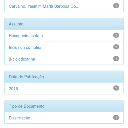
Carvalho, Yasmim Maria Barbosa Go...
1
Assunto
Hecogenin acetate
1
Inclusion complex
1
β-ciclodextrina
1
Data de Publicação
2016
1
Tipo de Documento
Dissertação
1