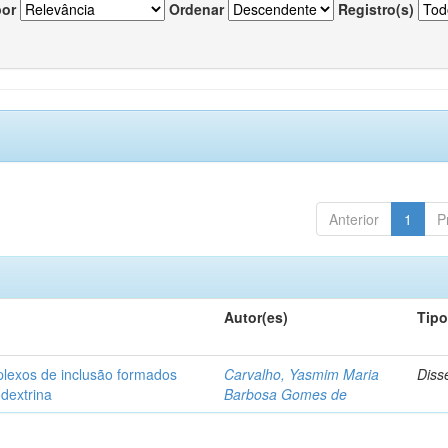
por
Ordenar
Registro(s)
Anterior
1
P
Autor(es)
Tip
plexos de inclusão formados
Carvalho, Yasmim Maria
Diss
odextrina
Barbosa Gomes de