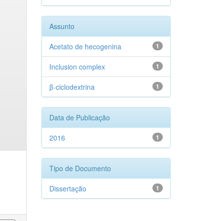
Assunto
Acetato de hecogenina
1
Inclusion complex
1
β-ciclodextrina
1
Data de Publicação
2016
1
Tipo de Documento
Dissertação
1