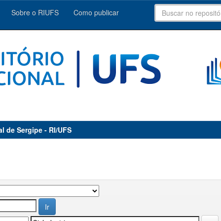
Sobre o RIUFS
Como publicar
al de Sergipe - RI/UFS