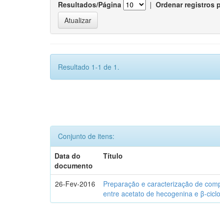
Resultados/Página
|
Ordenar registros 
Resultado 1-1 de 1.
Conjunto de itens:
Data do
Título
documento
26-Fev-2016
Preparação e caracterização de com
entre acetato de hecogenina e β-cicl