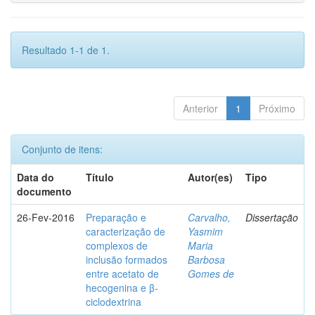
Resultado 1-1 de 1.
Anterior
1
Próximo
Conjunto de itens:
Data do
Título
Autor(es)
Tipo
documento
26-Fev-2016
Preparação e
Carvalho,
Dissertação
caracterização de
Yasmim
complexos de
Maria
inclusão formados
Barbosa
entre acetato de
Gomes de
hecogenina e β-
ciclodextrina