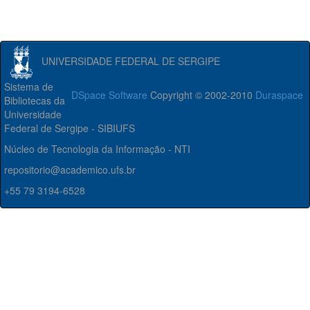
UNIVERSIDADE FEDERAL DE SERGIPE
Sistema de
DSpace Software
Copyright © 2002-2010
Duraspace
Bibliotecas da
Universidade
Federal de Sergipe - SIBIUFS
Núcleo de Tecnologia da Informação - NTI
repositorio@academico.ufs.br
+55 79 3194-6528