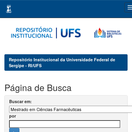
Skip
navigation
Repositório Institucional da Universidade Federal de
Sergipe - RI/UFS
Página de Busca
Buscar em:
por