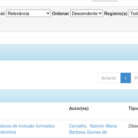
por
Ordenar
Registro(s)
Anterior
1
P
Autor(es)
Tip
plexos de inclusão formados
Carvalho, Yasmim Maria
Diss
odextrina
Barbosa Gomes de