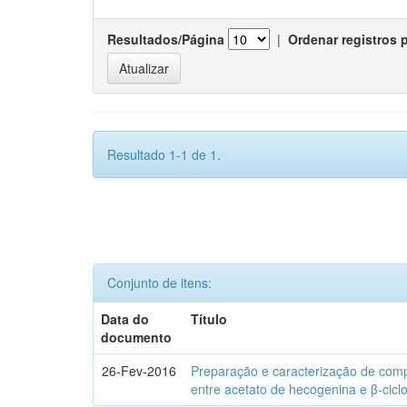
Resultados/Página
|
Ordenar registros 
Resultado 1-1 de 1.
Conjunto de itens:
Data do
Título
documento
26-Fev-2016
Preparação e caracterização de com
entre acetato de hecogenina e β-cicl