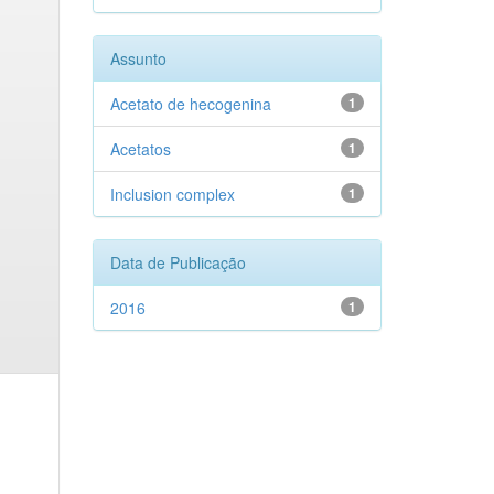
Assunto
Acetato de hecogenina
1
Acetatos
1
Inclusion complex
1
Data de Publicação
2016
1