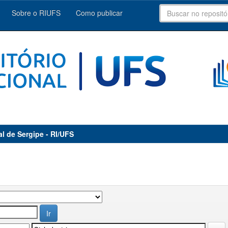
Sobre o RIUFS
Como publicar
al de Sergipe - RI/UFS