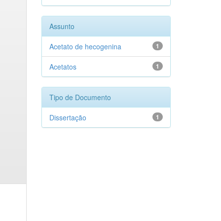
Assunto
Acetato de hecogenina
1
Acetatos
1
Tipo de Documento
Dissertação
1