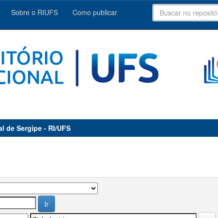
Sobre o RIUFS
Como publicar
al de Sergipe - RI/UFS