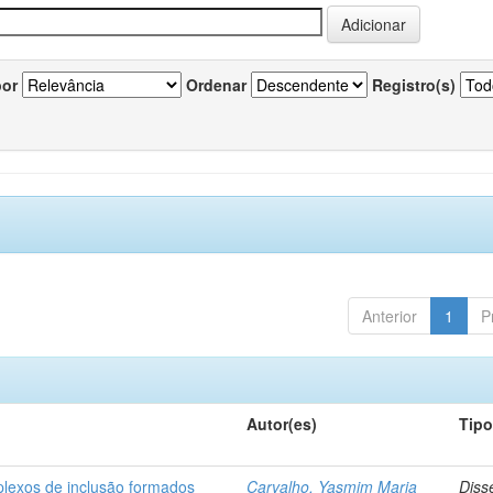
por
Ordenar
Registro(s)
Anterior
1
P
Autor(es)
Tip
plexos de inclusão formados
Carvalho, Yasmim Maria
Diss