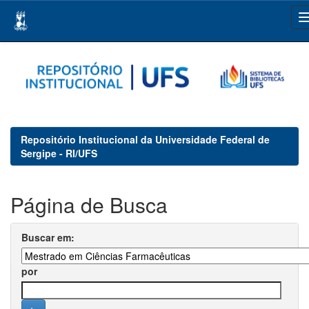
Skip
navigation
Repositório Institucional da Universidade Federal de
Sergipe - RI/UFS
Página de Busca
Buscar em:
por