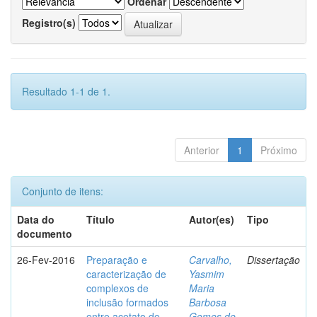
Ordenar
Registro(s)
Resultado 1-1 de 1.
Anterior
1
Próximo
Conjunto de itens:
Data do
Título
Autor(es)
Tipo
documento
26-Fev-2016
Preparação e
Carvalho,
Dissertação
caracterização de
Yasmim
complexos de
Maria
inclusão formados
Barbosa
entre acetato de
Gomes de