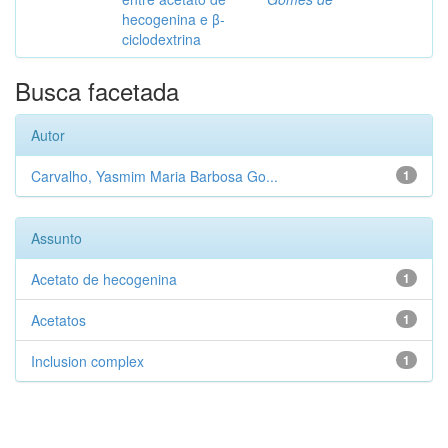
hecogenina e β-
ciclodextrina
Busca facetada
Autor
Carvalho, Yasmim Maria Barbosa Go...
1
Assunto
Acetato de hecogenina
1
Acetatos
1
Inclusion complex
1