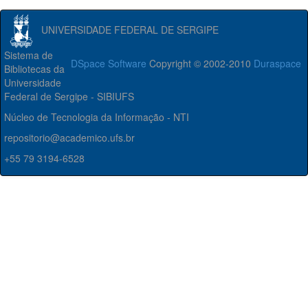
UNIVERSIDADE FEDERAL DE SERGIPE
Sistema de
DSpace Software
Copyright © 2002-2010
Duraspace
Bibliotecas da
Universidade
Federal de Sergipe - SIBIUFS
Núcleo de Tecnologia da Informação - NTI
repositorio@academico.ufs.br
+55 79 3194-6528