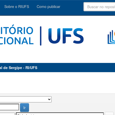
Sobre o RIUFS
Como publicar
al de Sergipe - RI/UFS