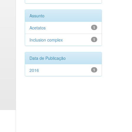
Assunto
Acetatos
1
Inclusion complex
1
Data de Publicação
2016
1