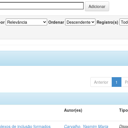
por
Ordenar
Registro(s)
Anterior
1
P
Autor(es)
Tip
plexos de inclusão formados
Carvalho, Yasmim Maria
Diss