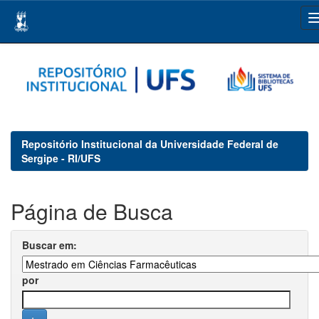
Skip
navigation
Repositório Institucional da Universidade Federal de
Sergipe - RI/UFS
Página de Busca
Buscar em:
por