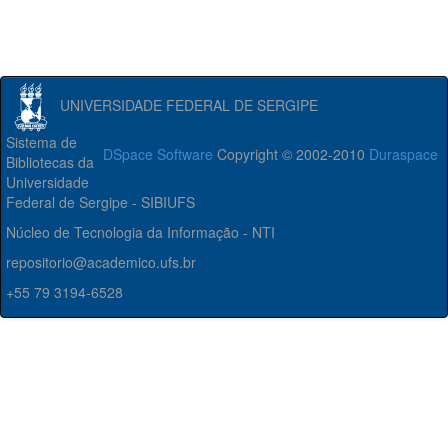
UNIVERSIDADE FEDERAL DE SERGIPE
Sistema de
DSpace Software
Copyright © 2002-2010
Duraspace
Bibliotecas da
Universidade
Federal de Sergipe - SIBIUFS
Núcleo de Tecnologia da Informação - NTI
repositorio@academico.ufs.br
+55 79 3194-6528