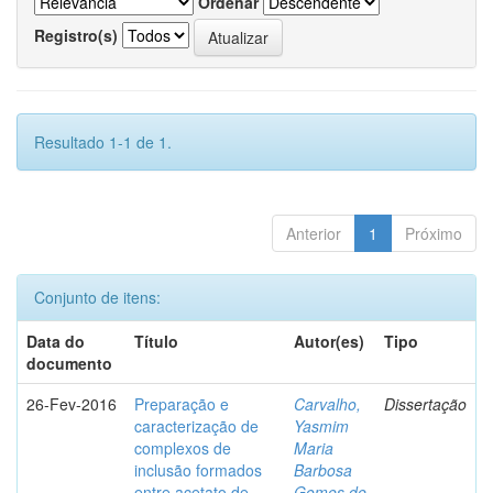
Ordenar
Registro(s)
Resultado 1-1 de 1.
Anterior
1
Próximo
Conjunto de itens:
Data do
Título
Autor(es)
Tipo
documento
26-Fev-2016
Preparação e
Carvalho,
Dissertação
caracterização de
Yasmim
complexos de
Maria
inclusão formados
Barbosa
entre acetato de
Gomes de