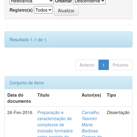
Ordenar
Registro(s)
Resultado 1-1 de 1.
Anterior
1
Próximo
Conjunto de itens:
Data do
Título
Autor(es)
Tipo
documento
26-Fev-2016
Preparação e
Carvalho,
Dissertação
caracterização de
Yasmim
complexos de
Maria
inclusão formados
Barbosa
entre acetato de
Gomes de