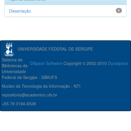
Dissertação
1
UNIVERSIDADE FEDERAL DE SERGIPE
Sistema de
DSpace Software
Copyright © 2002-2010
Duraspace
Bibliotecas da
Universidade
Federal de Sergipe - SIBIUFS
Núcleo de Tecnologia da Informação - NTI
repositorio@academico.ufs.br
+55 79 3194-6528