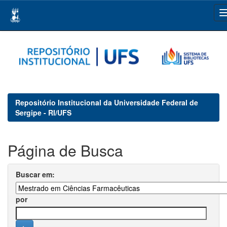
Skip
navigation
Repositório Institucional da Universidade Federal de
Sergipe - RI/UFS
Página de Busca
Buscar em:
por