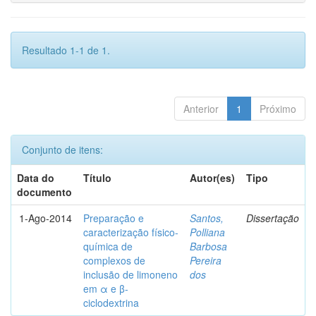
Resultado 1-1 de 1.
Anterior
1
Próximo
Conjunto de itens:
Data do
Título
Autor(es)
Tipo
documento
1-Ago-2014
Preparação e
Santos,
Dissertação
caracterização físico-
Polliana
química de
Barbosa
complexos de
Pereira
inclusão de limoneno
dos
em α e β-
ciclodextrina