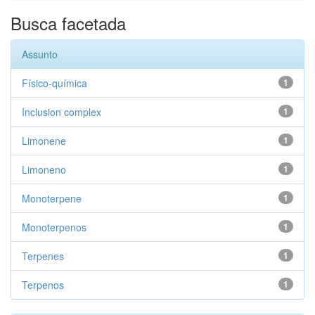
Busca facetada
Assunto
Físico-química
1
Inclusion complex
1
Limonene
1
Limoneno
1
Monoterpene
1
Monoterpenos
1
Terpenes
1
Terpenos
1