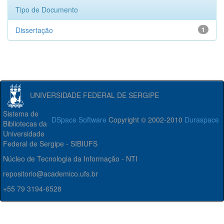
Tipo de Documento
Dissertação
1
UNIVERSIDADE FEDERAL DE SERGIPE
Sistema de
DSpace Software
Copyright © 2002-2010
Duraspace
Bibliotecas da
Universidade
Federal de Sergipe - SIBIUFS
Núcleo de Tecnologia da Informação - NTI
repositorio@academico.ufs.br
+55 79 3194-6528