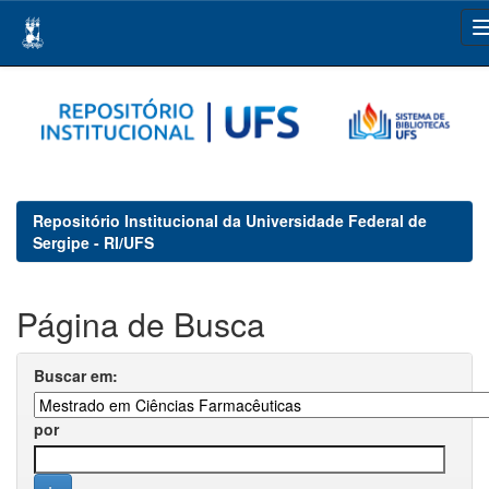
Skip
navigation
Repositório Institucional da Universidade Federal de
Sergipe - RI/UFS
Página de Busca
Buscar em:
por