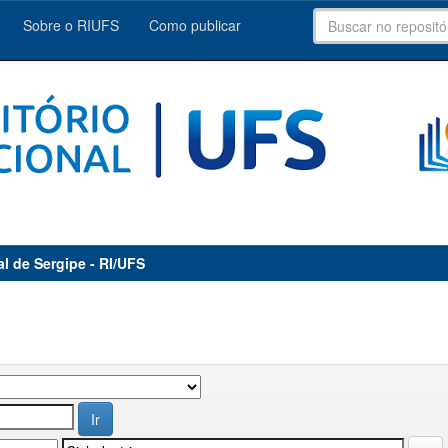
Sobre o RIUFS
Como publicar
al de Sergipe - RI/UFS