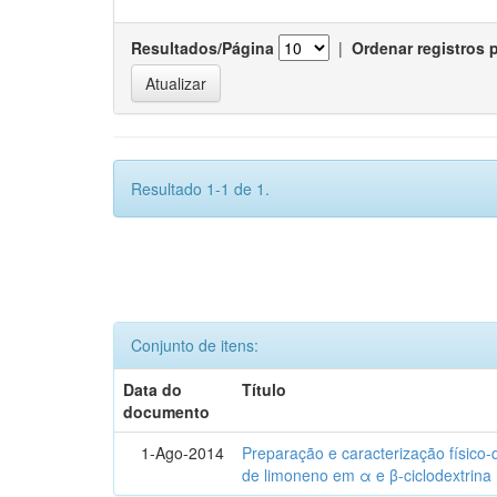
Resultados/Página
|
Ordenar registros 
Resultado 1-1 de 1.
Conjunto de itens:
Data do
Título
documento
1-Ago-2014
Preparação e caracterização físico
de limoneno em α e β-ciclodextrina