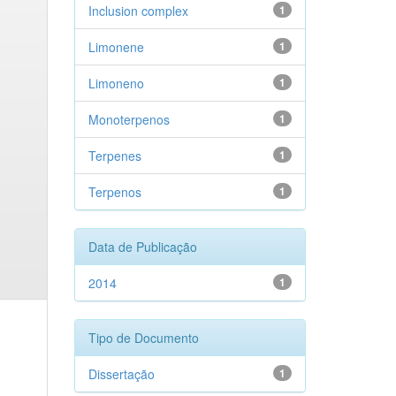
Inclusion complex
1
Limonene
1
Limoneno
1
Monoterpenos
1
Terpenes
1
Terpenos
1
Data de Publicação
2014
1
Tipo de Documento
Dissertação
1