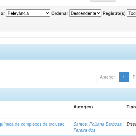
por
Ordenar
Registro(s)
Anterior
1
P
Autor(es)
Tip
-química de complexos de inclusão
Santos, Polliana Barbosa
Diss
Pereira dos