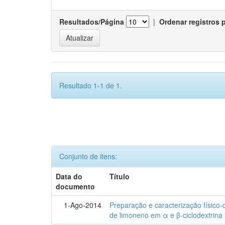
Resultados/Página
|
Ordenar registros 
Resultado 1-1 de 1.
Conjunto de itens:
Data do
Título
documento
1-Ago-2014
Preparação e caracterização físico
de limoneno em α e β-ciclodextrina