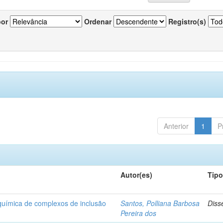
por
Ordenar
Registro(s)
Anterior
1
P
Autor(es)
Tip
-química de complexos de inclusão
Santos, Polliana Barbosa
Diss
Pereira dos