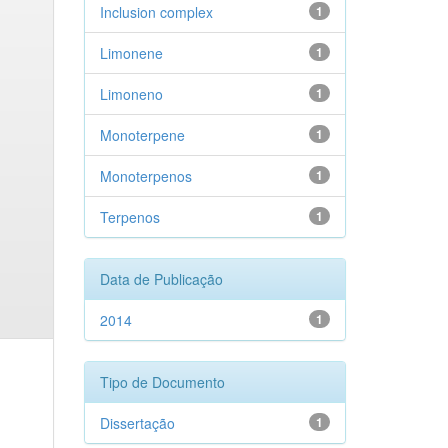
Inclusion complex
1
Limonene
1
Limoneno
1
Monoterpene
1
Monoterpenos
1
Terpenos
1
Data de Publicação
2014
1
Tipo de Documento
Dissertação
1