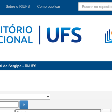
Sobre o RIUFS
Como publicar
al de Sergipe - RI/UFS