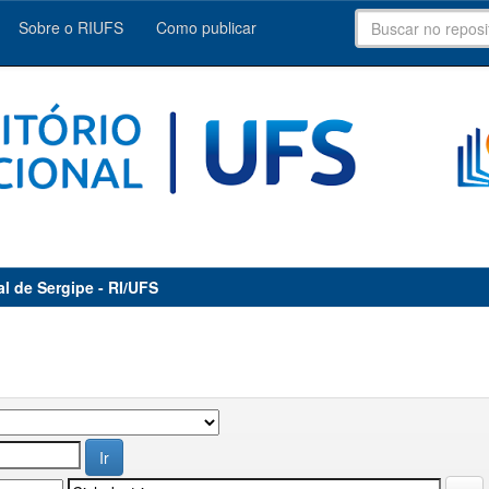
Sobre o RIUFS
Como publicar
al de Sergipe - RI/UFS