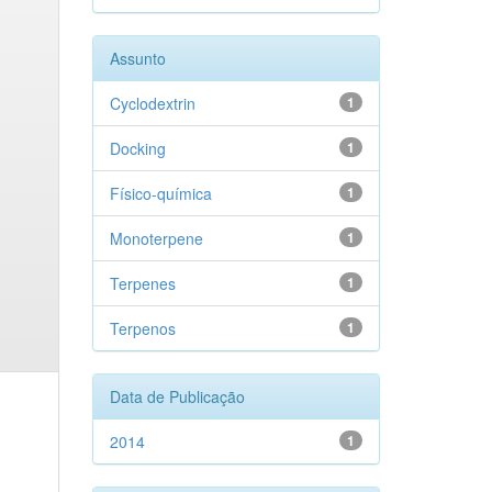
Assunto
Cyclodextrin
1
Docking
1
Físico-química
1
Monoterpene
1
Terpenes
1
Terpenos
1
Data de Publicação
2014
1