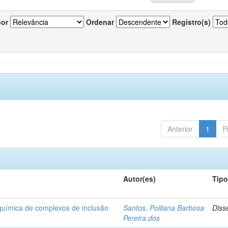
por
Ordenar
Registro(s)
Anterior
1
P
Autor(es)
Tip
-química de complexos de inclusão
Santos, Polliana Barbosa
Diss
Pereira dos