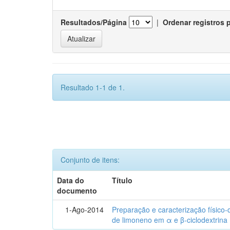
Resultados/Página
|
Ordenar registros 
Resultado 1-1 de 1.
Conjunto de itens:
Data do
Título
documento
1-Ago-2014
Preparação e caracterização físico
de limoneno em α e β-ciclodextrina