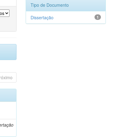
Tipo de Documento
Dissertação
1
róximo
o
ertação