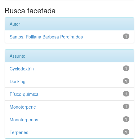
Busca facetada
Autor
Santos, Polliana Barbosa Pereira dos
1
Assunto
Cyclodextrin
1
Docking
1
Físico-química
1
Monoterpene
1
Monoterpenos
1
Terpenes
1