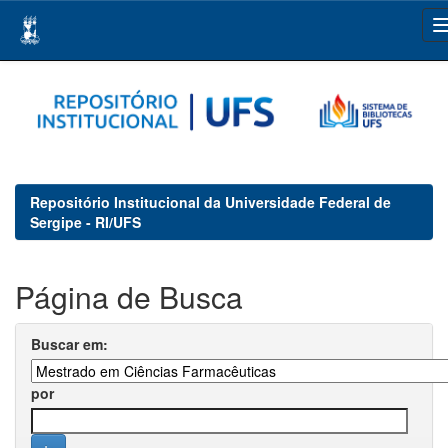
Skip
navigation
Repositório Institucional da Universidade Federal de
Sergipe - RI/UFS
Página de Busca
Buscar em:
por