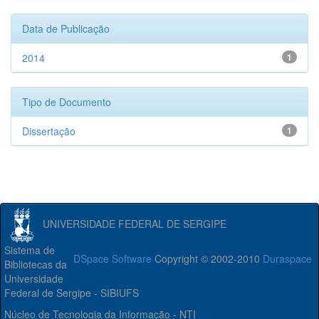
Data de Publicação
2014
1
Tipo de Documento
Dissertação
1
UNIVERSIDADE FEDERAL DE SERGIPE
Sistema de
DSpace Software
Copyright © 2002-2010
Duraspace
Bibliotecas da
Universidade
Federal de Sergipe - SIBIUFS
Núcleo de Tecnologia da Informação - NTI