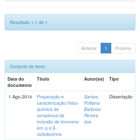
Resultado 1-1 de 1.
Anterior
1
Próximo
Conjunto de itens:
Data do
Título
Autor(es)
Tipo
documento
1-Ago-2014
Preparação e
Santos,
Dissertação
caracterização físico-
Polliana
química de
Barbosa
complexos de
Pereira
inclusão de limoneno
dos
em α e β-
ciclodextrina