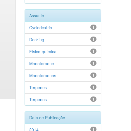
Assunto
Cyclodextrin
1
Docking
1
Físico-química
1
Monoterpene
1
Monoterpenos
1
Terpenes
1
Terpenos
1
Data de Publicação
2014
1