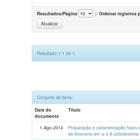
Resultados/Página
|
Ordenar registros 
Resultado 1-1 de 1.
Conjunto de itens:
Data do
Título
documento
1-Ago-2014
Preparação e caracterização físico
de limoneno em α e β-ciclodextrina