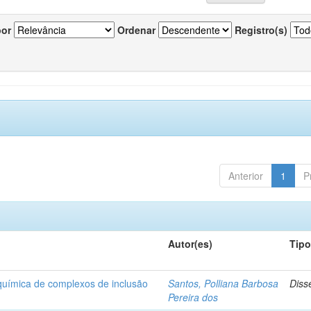
por
Ordenar
Registro(s)
Anterior
1
P
Autor(es)
Tip
-química de complexos de inclusão
Santos, Polliana Barbosa
Diss
Pereira dos