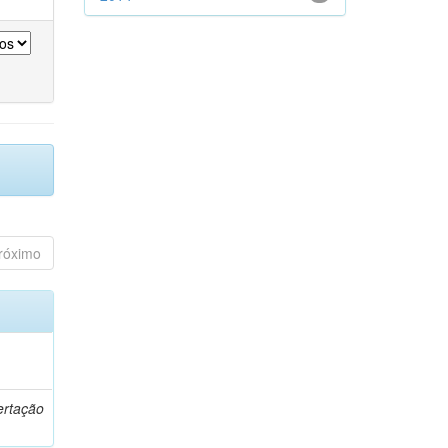
róximo
o
ertação