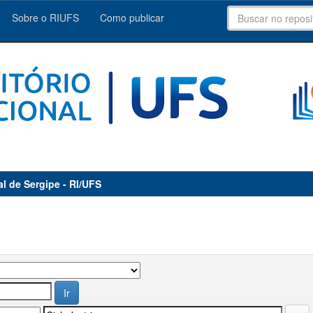
Sobre o RIUFS
Como publicar
al de Sergipe - RI/UFS