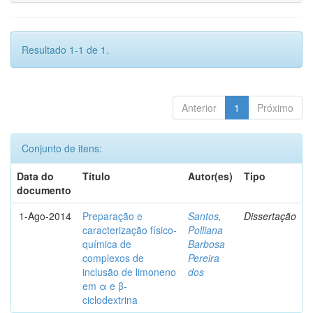
Resultado 1-1 de 1.
Anterior
1
Próximo
Conjunto de itens:
Data do
Título
Autor(es)
Tipo
documento
1-Ago-2014
Preparação e
Santos,
Dissertação
caracterização físico-
Polliana
química de
Barbosa
complexos de
Pereira
inclusão de limoneno
dos
em α e β-
ciclodextrina