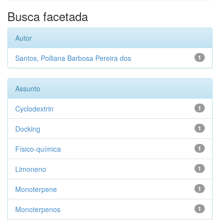
Busca facetada
Autor
Santos, Polliana Barbosa Pereira dos
1
Assunto
Cyclodextrin
1
Docking
1
Físico-química
1
Limoneno
1
Monoterpene
1
Monoterpenos
1