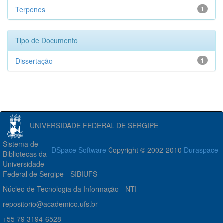
Terpenes
1
Tipo de Documento
Dissertação
1
UNIVERSIDADE FEDERAL DE SERGIPE
Sistema de
DSpace Software
Copyright © 2002-2010
Duraspace
Bibliotecas da
Universidade
Federal de Sergipe - SIBIUFS
Núcleo de Tecnologia da Informação - NTI
repositorio@academico.ufs.br
+55 79 3194-6528