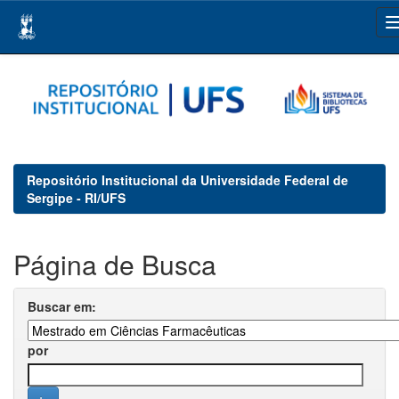
Skip
navigation
Repositório Institucional da Universidade Federal de
Sergipe - RI/UFS
Página de Busca
Buscar em:
por