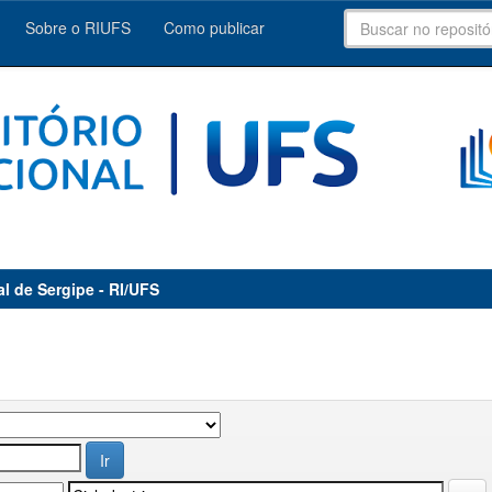
Sobre o RIUFS
Como publicar
al de Sergipe - RI/UFS