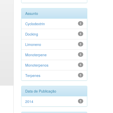
Assunto
Cyclodextrin
1
Docking
1
Limoneno
1
Monoterpene
1
Monoterpenos
1
Terpenes
1
Data de Publicação
2014
1