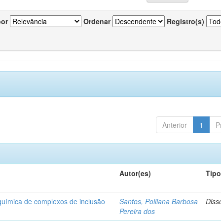
por
Ordenar
Registro(s)
Anterior
1
P
Autor(es)
Tip
-química de complexos de inclusão
Santos, Polliana Barbosa
Diss
Pereira dos