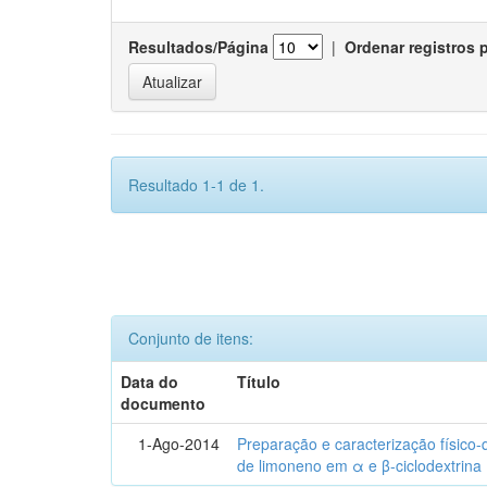
Resultados/Página
|
Ordenar registros 
Resultado 1-1 de 1.
Conjunto de itens:
Data do
Título
documento
1-Ago-2014
Preparação e caracterização físico
de limoneno em α e β-ciclodextrina