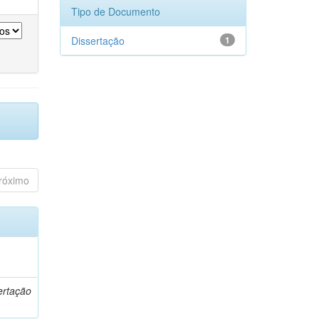
Tipo de Documento
Dissertação
1
róximo
o
ertação