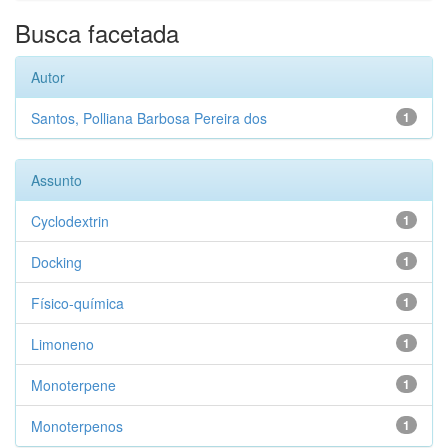
Busca facetada
Autor
Santos, Polliana Barbosa Pereira dos
1
Assunto
Cyclodextrin
1
Docking
1
Físico-química
1
Limoneno
1
Monoterpene
1
Monoterpenos
1