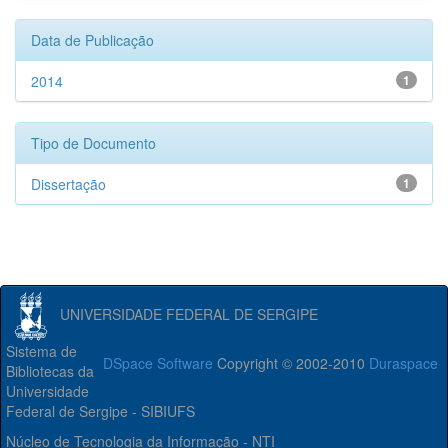
Data de Publicação
2014
1
Tipo de Documento
Dissertação
1
UNIVERSIDADE FEDERAL DE SERGIPE
Sistema de
DSpace Software
Copyright © 2002-2010
Duraspace
Bibliotecas da
Universidade
Federal de Sergipe - SIBIUFS
Núcleo de Tecnologia da Informação - NTI