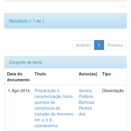
Resultado 1-1 de 1.
Anterior
1
Próximo
Conjunto de itens:
Data do
Título
Autor(es)
Tipo
documento
1-Ago-2014
Preparação e
Santos,
Dissertação
caracterização físico-
Polliana
química de
Barbosa
complexos de
Pereira
inclusão de limoneno
dos
em α e β-
ciclodextrina