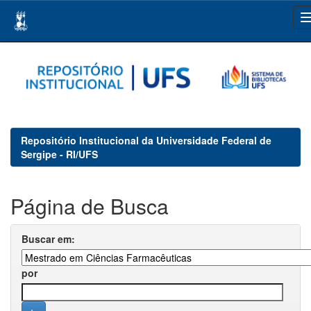
Skip
navigation
Repositório Institucional da Universidade Federal de
Sergipe - RI/UFS
Página de Busca
Buscar em:
por