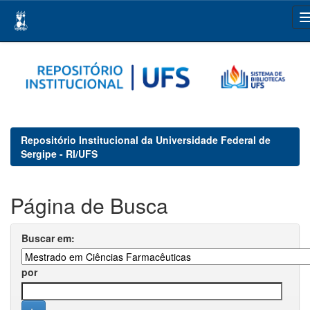
Skip
navigation
Repositório Institucional da Universidade Federal de
Sergipe - RI/UFS
Página de Busca
Buscar em:
por