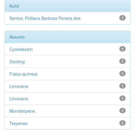
Autor
Santos, Polliana Barbosa Pereira dos
1
Assunto
Cyclodextrin
1
Docking
1
Físico-química
1
Limonene
1
Limoneno
1
Monoterpene
1
Terpenes
1