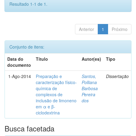
Resultado 1-1 de 1.
Anterior
1
Próximo
Conjunto de itens:
Data do
Título
Autor(es)
Tipo
documento
1-Ago-2014
Preparação e
Santos,
Dissertação
caracterização físico-
Polliana
química de
Barbosa
complexos de
Pereira
inclusão de limoneno
dos
em α e β-
ciclodextrina
Busca facetada