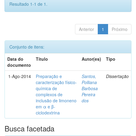
Resultado 1-1 de 1.
Anterior
1
Próximo
Conjunto de itens:
Data do
Título
Autor(es)
Tipo
documento
1-Ago-2014
Preparação e
Santos,
Dissertação
caracterização físico-
Polliana
química de
Barbosa
complexos de
Pereira
inclusão de limoneno
dos
em α e β-
ciclodextrina
Busca facetada