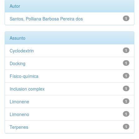
Autor
Santos, Polliana Barbosa Pereira dos
1
Assunto
Cyclodextrin
1
Docking
1
Físico-química
1
Inclusion complex
1
Limonene
1
Limoneno
1
Terpenes
1