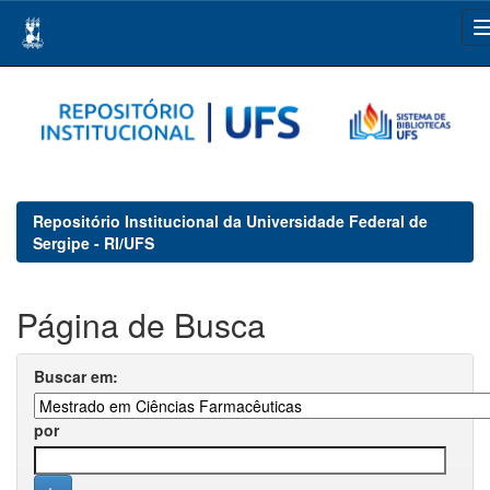
Skip
navigation
Repositório Institucional da Universidade Federal de
Sergipe - RI/UFS
Página de Busca
Buscar em:
por