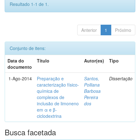
Resultado 1-1 de 1.
Anterior
1
Próximo
Conjunto de itens:
Data do
Título
Autor(es)
Tipo
documento
1-Ago-2014
Preparação e
Santos,
Dissertação
caracterização físico-
Polliana
química de
Barbosa
complexos de
Pereira
inclusão de limoneno
dos
em α e β-
ciclodextrina
Busca facetada