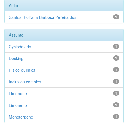
Autor
Santos, Polliana Barbosa Pereira dos
1
Assunto
Cyclodextrin
1
Docking
1
Físico-química
1
Inclusion complex
1
Limonene
1
Limoneno
1
Monoterpene
1