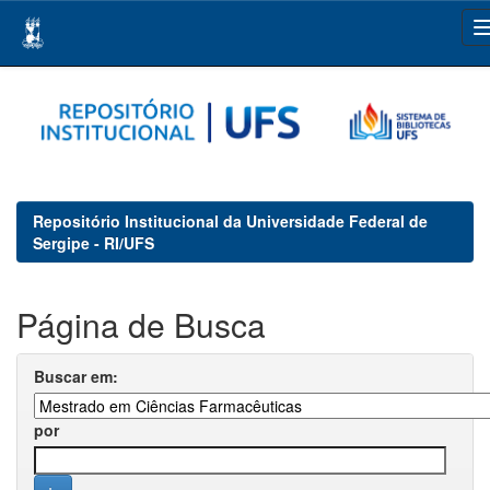
Skip
navigation
Repositório Institucional da Universidade Federal de
Sergipe - RI/UFS
Página de Busca
Buscar em:
por