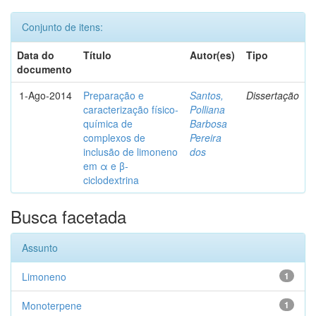
Conjunto de itens:
Data do
Título
Autor(es)
Tipo
documento
1-Ago-2014
Preparação e
Santos,
Dissertação
caracterização físico-
Polliana
química de
Barbosa
complexos de
Pereira
inclusão de limoneno
dos
em α e β-
ciclodextrina
Busca facetada
Assunto
Limoneno
1
Monoterpene
1