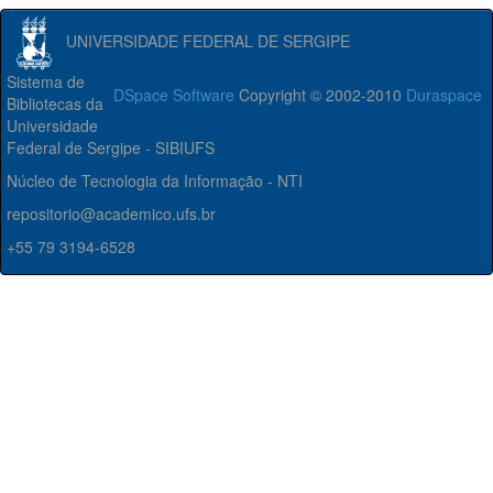
UNIVERSIDADE FEDERAL DE SERGIPE
Sistema de
DSpace Software
Copyright © 2002-2010
Duraspace
Bibliotecas da
Universidade
Federal de Sergipe - SIBIUFS
Núcleo de Tecnologia da Informação - NTI
repositorio@academico.ufs.br
+55 79 3194-6528