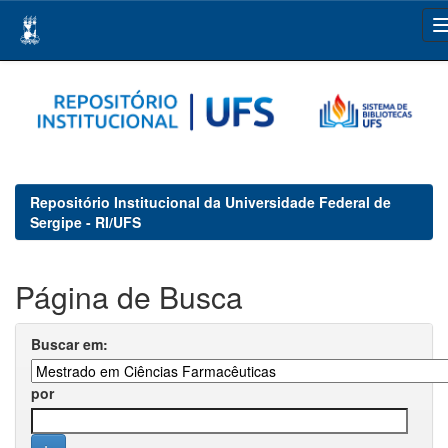
Skip
navigation
Repositório Institucional da Universidade Federal de
Sergipe - RI/UFS
Página de Busca
Buscar em:
por