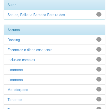
Autor
Santos, Polliana Barbosa Pereira dos
1
Assunto
Docking
1
Essencias e óleos essenciais
1
Inclusion complex
1
Limonene
1
Limoneno
1
Monoterpene
1
Terpenes
1