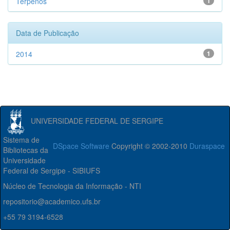
Terpenos
1
Data de Publicação
2014
1
UNIVERSIDADE FEDERAL DE SERGIPE
Sistema de
DSpace Software
Copyright © 2002-2010
Duraspace
Bibliotecas da
Universidade
Federal de Sergipe - SIBIUFS
Núcleo de Tecnologia da Informação - NTI
repositorio@academico.ufs.br
+55 79 3194-6528