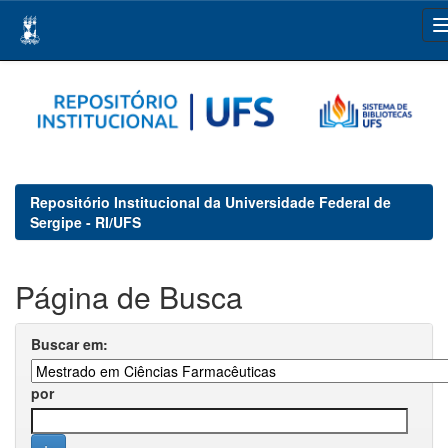
Skip
navigation
Repositório Institucional da Universidade Federal de
Sergipe - RI/UFS
Página de Busca
Buscar em:
por