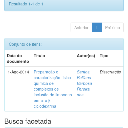
Resultado 1-1 de 1.
Anterior
1
Próximo
Conjunto de itens:
Data do
Título
Autor(es)
Tipo
documento
1-Ago-2014
Preparação e
Santos,
Dissertação
caracterização físico-
Polliana
química de
Barbosa
complexos de
Pereira
inclusão de limoneno
dos
em α e β-
ciclodextrina
Busca facetada