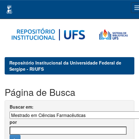
Skip
navigation
Repositório Institucional da Universidade Federal de
Sergipe - RI/UFS
Página de Busca
Buscar em:
por