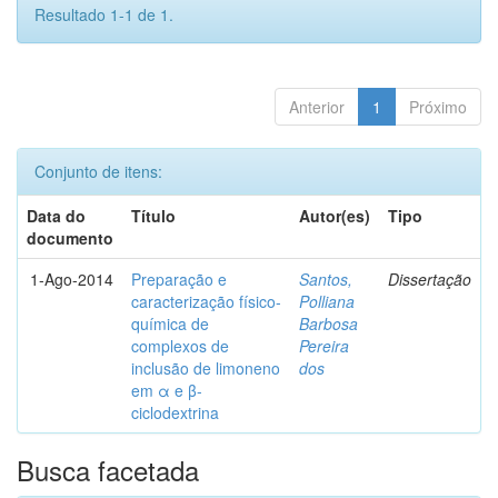
Resultado 1-1 de 1.
Anterior
1
Próximo
Conjunto de itens:
Data do
Título
Autor(es)
Tipo
documento
1-Ago-2014
Preparação e
Santos,
Dissertação
caracterização físico-
Polliana
química de
Barbosa
complexos de
Pereira
inclusão de limoneno
dos
em α e β-
ciclodextrina
Busca facetada