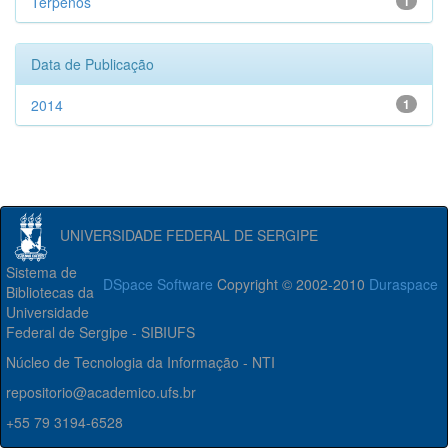
Terpenos
1
Data de Publicação
2014
1
UNIVERSIDADE FEDERAL DE SERGIPE
Sistema de
DSpace Software
Copyright © 2002-2010
Duraspace
Bibliotecas da
Universidade
Federal de Sergipe - SIBIUFS
Núcleo de Tecnologia da Informação - NTI
repositorio@academico.ufs.br
+55 79 3194-6528