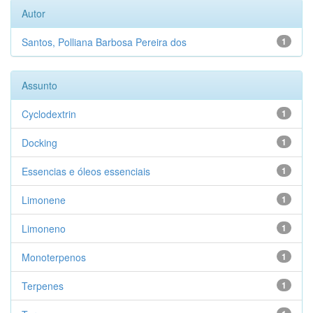
Autor
Santos, Polliana Barbosa Pereira dos
1
Assunto
Cyclodextrin
1
Docking
1
Essencias e óleos essenciais
1
Limonene
1
Limoneno
1
Monoterpenos
1
Terpenes
1