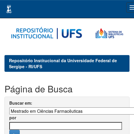
Skip
navigation
Repositório Institucional da Universidade Federal de
Sergipe - RI/UFS
Página de Busca
Buscar em:
por