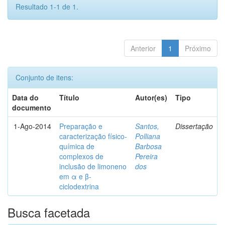
Resultado 1-1 de 1.
Anterior
1
Próximo
Conjunto de itens:
Data do
Título
Autor(es)
Tipo
documento
1-Ago-2014
Preparação e
Santos,
Dissertação
caracterização físico-
Polliana
química de
Barbosa
complexos de
Pereira
inclusão de limoneno
dos
em α e β-
ciclodextrina
Busca facetada