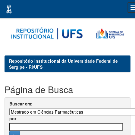
Skip
navigation
Repositório Institucional da Universidade Federal de
Sergipe - RI/UFS
Página de Busca
Buscar em:
por