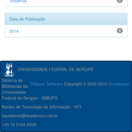
Terpenos
1
Data de Publicação
2014
1
UNIVERSIDADE FEDERAL DE SERGIPE
Sistema de
DSpace Software
Copyright © 2002-2010
Duraspace
Bibliotecas da
Universidade
Federal de Sergipe - SIBIUFS
Núcleo de Tecnologia da Informação - NTI
repositorio@academico.ufs.br
+55 79 3194-6528