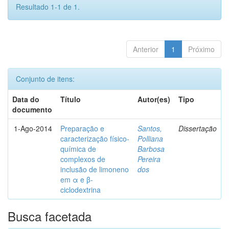
Resultado 1-1 de 1.
Anterior
1
Próximo
Conjunto de itens:
Data do
Título
Autor(es)
Tipo
documento
1-Ago-2014
Preparação e
Santos,
Dissertação
caracterização físico-
Polliana
química de
Barbosa
complexos de
Pereira
inclusão de limoneno
dos
em α e β-
ciclodextrina
Busca facetada