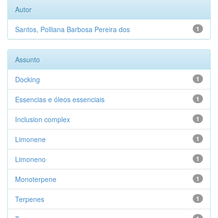
Autor
Santos, Polliana Barbosa Pereira dos
1
Assunto
Docking
1
Essencias e óleos essenciais
1
Inclusion complex
1
Limonene
1
Limoneno
1
Monoterpene
1
Terpenes
1