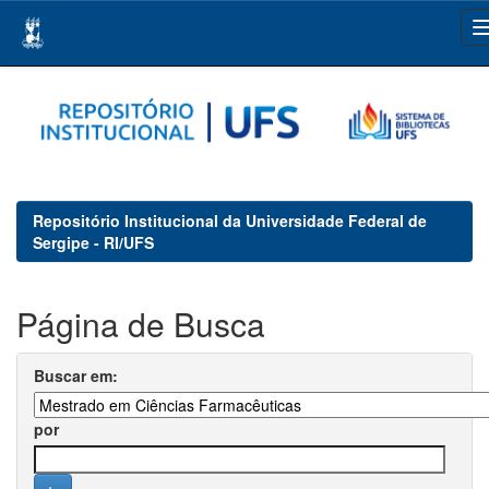
Skip
navigation
Repositório Institucional da Universidade Federal de
Sergipe - RI/UFS
Página de Busca
Buscar em:
por