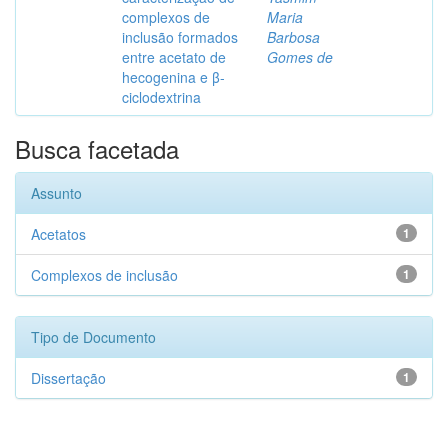
complexos de
Maria
inclusão formados
Barbosa
entre acetato de
Gomes de
hecogenina e β-
ciclodextrina
Busca facetada
Assunto
Acetatos
1
Complexos de inclusão
1
Tipo de Documento
Dissertação
1