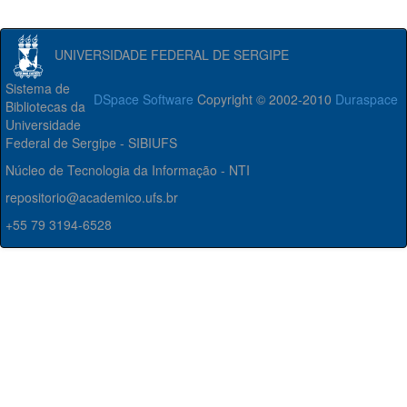
UNIVERSIDADE FEDERAL DE SERGIPE
Sistema de
DSpace Software
Copyright © 2002-2010
Duraspace
Bibliotecas da
Universidade
Federal de Sergipe - SIBIUFS
Núcleo de Tecnologia da Informação - NTI
repositorio@academico.ufs.br
+55 79 3194-6528