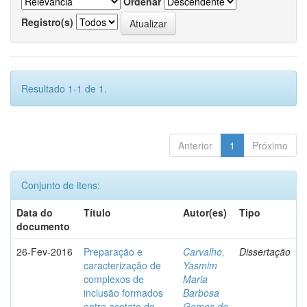
Ordenar
Registro(s)
Resultado 1-1 de 1.
Anterior
1
Próximo
Conjunto de itens:
Data do
Título
Autor(es)
Tipo
documento
26-Fev-2016
Preparação e
Carvalho,
Dissertação
caracterização de
Yasmim
complexos de
Maria
inclusão formados
Barbosa
entre acetato de
Gomes de