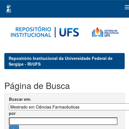
Skip
navigation
Repositório Institucional da Universidade Federal de
Sergipe - RI/UFS
Página de Busca
Buscar em:
por