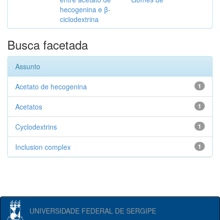
hecogenina e β-
ciclodextrina
Busca facetada
Assunto
Acetato de hecogenina
1
Acetatos
1
Cyclodextrins
1
Inclusion complex
1
UNIVERSIDADE FEDERAL DE SERGIPE