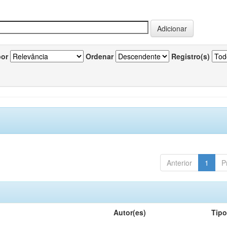
por
Ordenar
Registro(s)
Anterior
1
P
Autor(es)
Tip