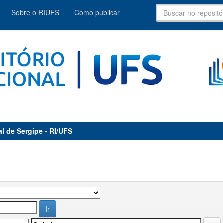
Sobre o RIUFS
Como publicar
al de Sergipe - RI/UFS