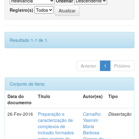
Ordenar
Registro(s)
Resultado 1-1 de 1.
Anterior
1
Próximo
Conjunto de itens:
Data do
Título
Autor(es)
Tipo
documento
26-Fev-2016
Preparação e
Carvalho,
Dissertação
caracterização de
Yasmim
complexos de
Maria
inclusão formados
Barbosa
entre acetato de
Gomes de