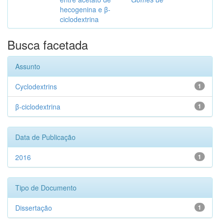
hecogenina e β-
ciclodextrina
Busca facetada
Assunto
Cyclodextrins
1
β-ciclodextrina
1
Data de Publicação
2016
1
Tipo de Documento
Dissertação
1