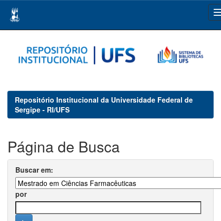
Skip
navigation
Repositório Institucional da Universidade Federal de
Sergipe - RI/UFS
Página de Busca
Buscar em:
por