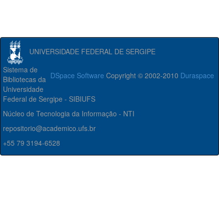
UNIVERSIDADE FEDERAL DE SERGIPE
Sistema de
DSpace Software
Copyright © 2002-2010
Duraspace
Bibliotecas da
Universidade
Federal de Sergipe - SIBIUFS
Núcleo de Tecnologia da Informação - NTI
repositorio@academico.ufs.br
+55 79 3194-6528