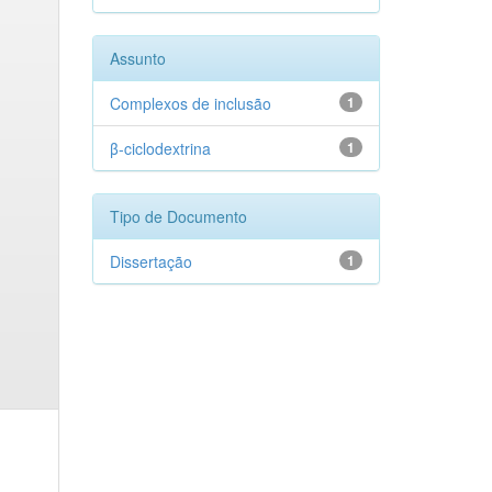
Assunto
Complexos de inclusão
1
β-ciclodextrina
1
Tipo de Documento
Dissertação
1