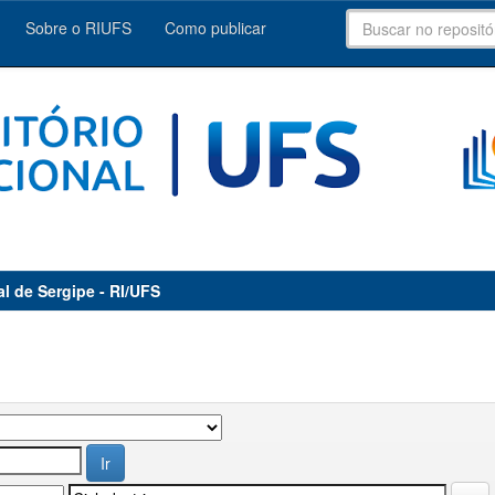
Sobre o RIUFS
Como publicar
al de Sergipe - RI/UFS