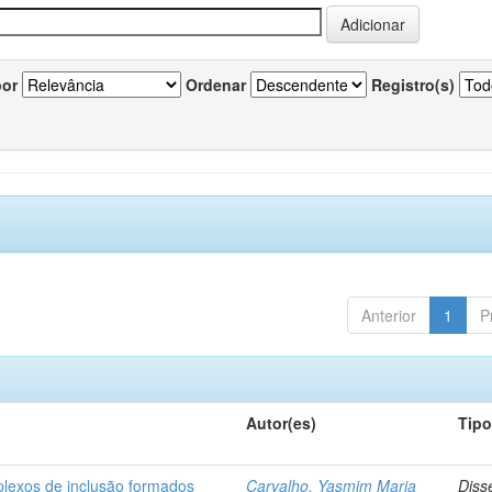
por
Ordenar
Registro(s)
Anterior
1
P
Autor(es)
Tip
plexos de inclusão formados
Carvalho, Yasmim Maria
Diss