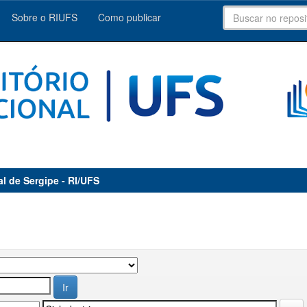
Sobre o RIUFS
Como publicar
al de Sergipe - RI/UFS