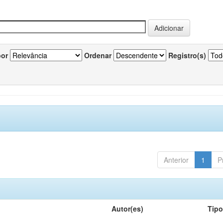
por
Ordenar
Registro(s)
Anterior
1
P
Autor(es)
Tip