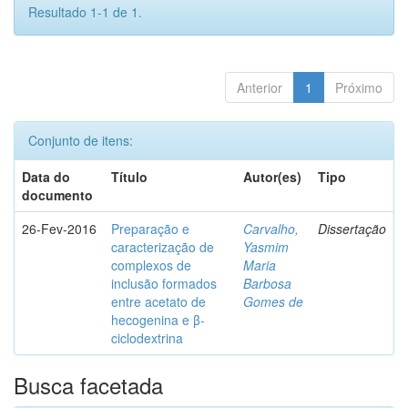
Resultado 1-1 de 1.
Anterior
1
Próximo
Conjunto de itens:
Data do
Título
Autor(es)
Tipo
documento
26-Fev-2016
Preparação e
Carvalho,
Dissertação
caracterização de
Yasmim
complexos de
Maria
inclusão formados
Barbosa
entre acetato de
Gomes de
hecogenina e β-
ciclodextrina
Busca facetada