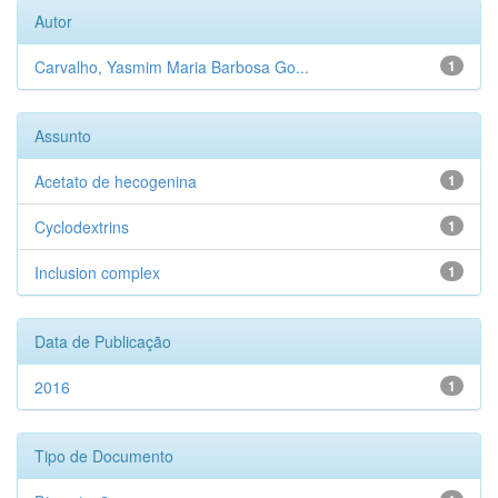
Autor
Carvalho, Yasmim Maria Barbosa Go...
1
Assunto
Acetato de hecogenina
1
Cyclodextrins
1
Inclusion complex
1
Data de Publicação
2016
1
Tipo de Documento