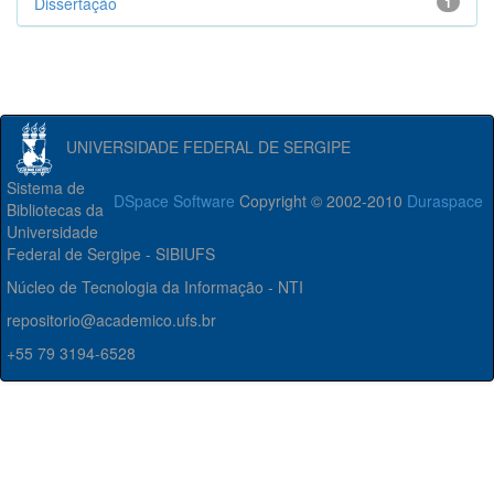
Dissertação
1
UNIVERSIDADE FEDERAL DE SERGIPE
Sistema de
DSpace Software
Copyright © 2002-2010
Duraspace
Bibliotecas da
Universidade
Federal de Sergipe - SIBIUFS
Núcleo de Tecnologia da Informação - NTI
repositorio@academico.ufs.br
+55 79 3194-6528