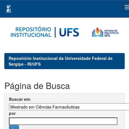
Skip
navigation
Repositório Institucional da Universidade Federal de
Sergipe - RI/UFS
Página de Busca
Buscar em:
por