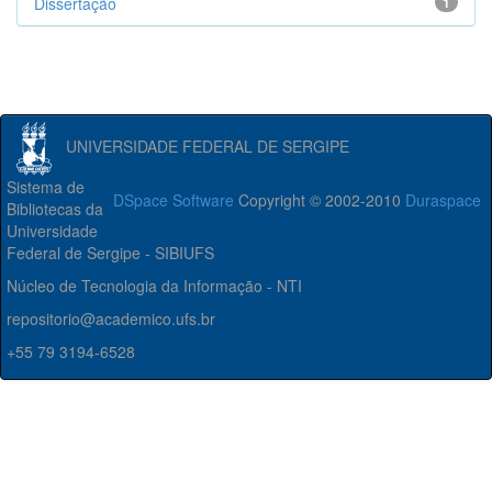
Dissertação
1
UNIVERSIDADE FEDERAL DE SERGIPE
Sistema de
DSpace Software
Copyright © 2002-2010
Duraspace
Bibliotecas da
Universidade
Federal de Sergipe - SIBIUFS
Núcleo de Tecnologia da Informação - NTI
repositorio@academico.ufs.br
+55 79 3194-6528