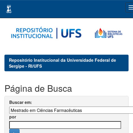
Skip
navigation
Repositório Institucional da Universidade Federal de
Sergipe - RI/UFS
Página de Busca
Buscar em:
por