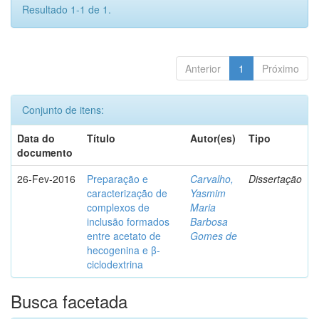
Resultado 1-1 de 1.
Anterior
1
Próximo
Conjunto de itens:
Data do
Título
Autor(es)
Tipo
documento
26-Fev-2016
Preparação e
Carvalho,
Dissertação
caracterização de
Yasmim
complexos de
Maria
inclusão formados
Barbosa
entre acetato de
Gomes de
hecogenina e β-
ciclodextrina
Busca facetada