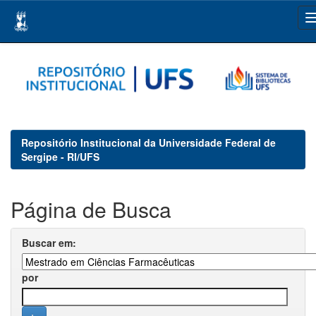
Skip
navigation
Repositório Institucional da Universidade Federal de
Sergipe - RI/UFS
Página de Busca
Buscar em:
por