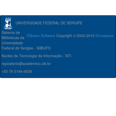
UNIVERSIDADE FEDERAL DE SERGIPE
Sistema de
DSpace Software
Copyright © 2002-2010
Duraspace
Bibliotecas da
Universidade
Federal de Sergipe - SIBIUFS
Núcleo de Tecnologia da Informação - NTI
repositorio@academico.ufs.br
+55 79 3194-6528