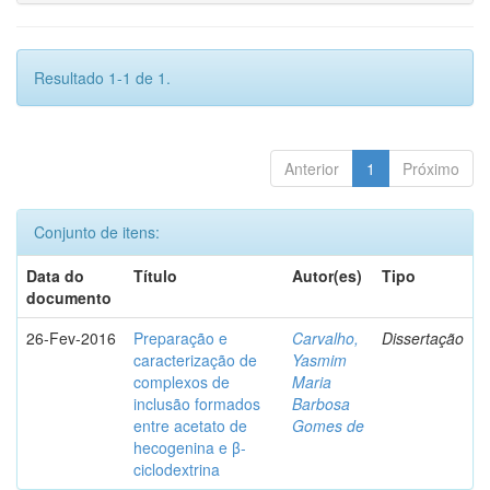
Resultado 1-1 de 1.
Anterior
1
Próximo
Conjunto de itens:
Data do
Título
Autor(es)
Tipo
documento
26-Fev-2016
Preparação e
Carvalho,
Dissertação
caracterização de
Yasmim
complexos de
Maria
inclusão formados
Barbosa
entre acetato de
Gomes de
hecogenina e β-
ciclodextrina