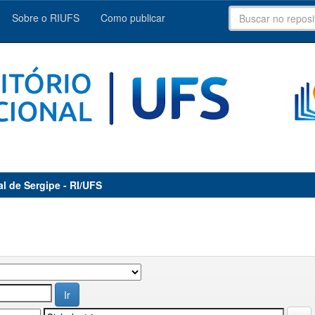
Sobre o RIUFS
Como publicar
al de Sergipe - RI/UFS