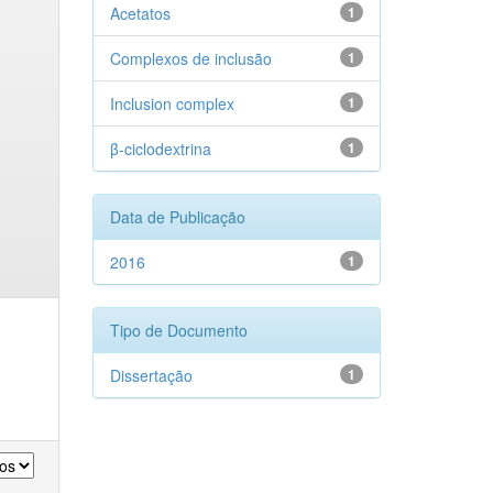
Acetatos
1
Complexos de inclusão
1
Inclusion complex
1
β-ciclodextrina
1
Data de Publicação
2016
1
Tipo de Documento
Dissertação
1