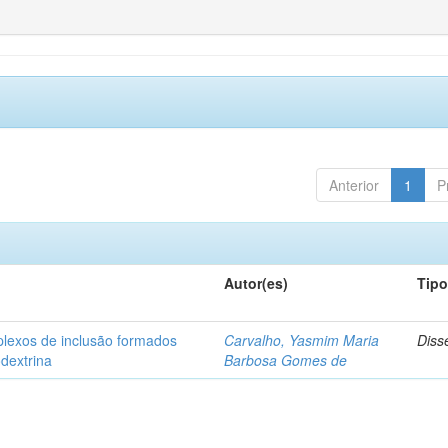
Anterior
1
P
Autor(es)
Tip
plexos de inclusão formados
Carvalho, Yasmim Maria
Diss
odextrina
Barbosa Gomes de