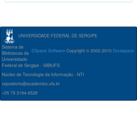
UNIVERSIDADE FEDERAL DE SERGIPE
Sistema de
DSpace Software
Copyright © 2002-2010
Duraspace
Bibliotecas da
Universidade
Federal de Sergipe - SIBIUFS
Núcleo de Tecnologia da Informação - NTI
repositorio@academico.ufs.br
+55 79 3194-6528