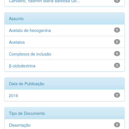
Carvalho, Yasmim Maria Barbosa Go...
1
Assunto
Acetato de hecogenina
1
Acetatos
1
Complexos de inclusão
1
β-ciclodextrina
1
Data de Publicação
2016
1
Tipo de Documento
Dissertação
1