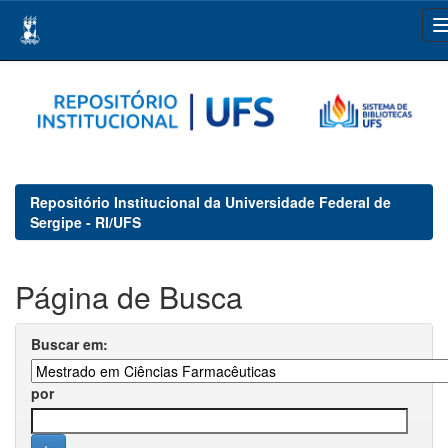
Skip
navigation
Repositório Institucional da Universidade Federal de
Sergipe - RI/UFS
Página de Busca
Buscar em:
por