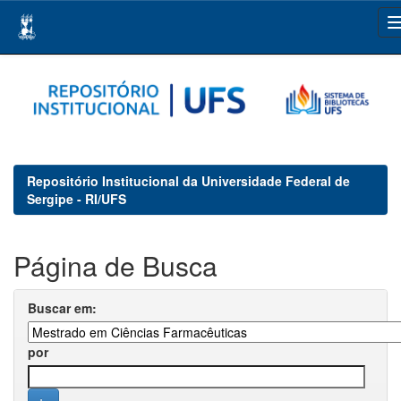
Skip
navigation
Repositório Institucional da Universidade Federal de
Sergipe - RI/UFS
Página de Busca
Buscar em:
por