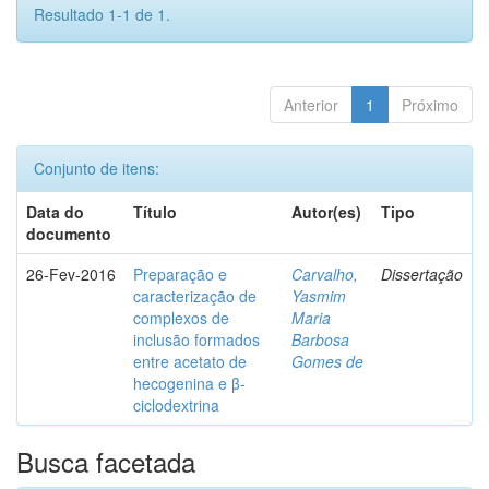
Resultado 1-1 de 1.
Anterior
1
Próximo
Conjunto de itens:
Data do
Título
Autor(es)
Tipo
documento
26-Fev-2016
Preparação e
Carvalho,
Dissertação
caracterização de
Yasmim
complexos de
Maria
inclusão formados
Barbosa
entre acetato de
Gomes de
hecogenina e β-
ciclodextrina
Busca facetada