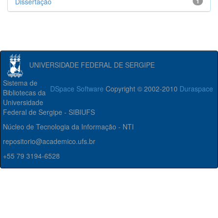
Dissertação
1
UNIVERSIDADE FEDERAL DE SERGIPE
Sistema de
DSpace Software
Copyright © 2002-2010
Duraspace
Bibliotecas da
Universidade
Federal de Sergipe - SIBIUFS
Núcleo de Tecnologia da Informação - NTI
repositorio@academico.ufs.br
+55 79 3194-6528