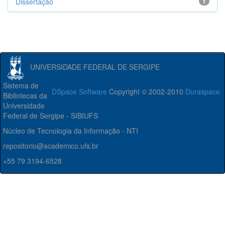
Dissertação
1
UNIVERSIDADE FEDERAL DE SERGIPE
Sistema de
DSpace Software
Copyright © 2002-2010
Duraspace
Bibliotecas da
Universidade
Federal de Sergipe - SIBIUFS
Núcleo de Tecnologia da Informação - NTI
repositorio@academico.ufs.br
+55 79 3194-6528