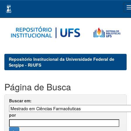
Skip
navigation
Repositório Institucional da Universidade Federal de
Sergipe - RI/UFS
Página de Busca
Buscar em:
por