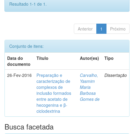
Resultado 1-1 de 1.
Anterior
1
Próximo
Conjunto de itens:
Data do
Título
Autor(es)
Tipo
documento
26-Fev-2016
Preparação e
Carvalho,
Dissertação
caracterização de
Yasmim
complexos de
Maria
inclusão formados
Barbosa
entre acetato de
Gomes de
hecogenina e β-
ciclodextrina
Busca facetada