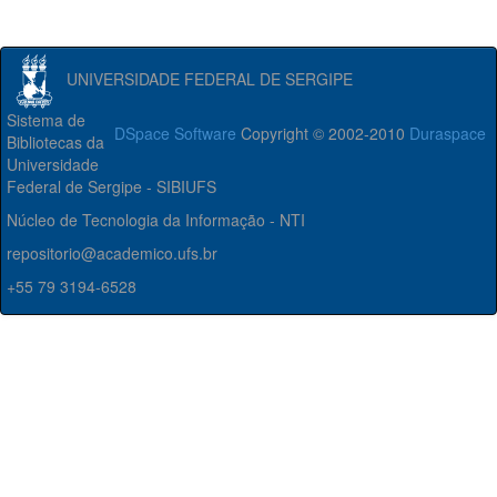
UNIVERSIDADE FEDERAL DE SERGIPE
Sistema de
DSpace Software
Copyright © 2002-2010
Duraspace
Bibliotecas da
Universidade
Federal de Sergipe - SIBIUFS
Núcleo de Tecnologia da Informação - NTI
repositorio@academico.ufs.br
+55 79 3194-6528