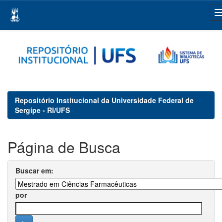
Skip
navigation
Repositório Institucional da Universidade Federal de
Sergipe - RI/UFS
Página de Busca
Buscar em:
por