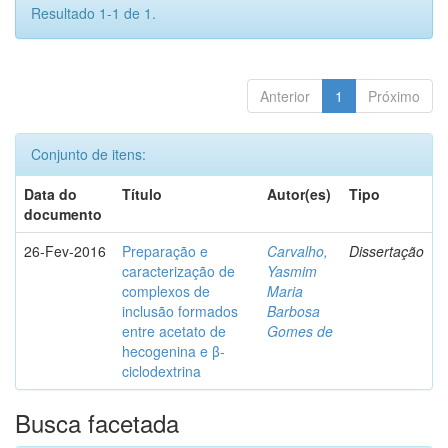
Resultado 1-1 de 1.
Anterior
1
Próximo
Conjunto de itens:
Data do
Título
Autor(es)
Tipo
documento
26-Fev-2016
Preparação e
Carvalho,
Dissertação
caracterização de
Yasmim
complexos de
Maria
inclusão formados
Barbosa
entre acetato de
Gomes de
hecogenina e β-
ciclodextrina
Busca facetada